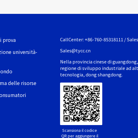
i prova
CallCenter: +86-760-85318111 / Sale
Sales@tycc.cn
ione università-
a
Nella provincia cinese di guangdong
regione di sviluppo industriale ad al
mondo
tecnologia, dong shangdong.
ma delle risorse
 consumatori
Scansiona il codice
QR per aggiungere il