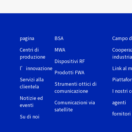
pagina
BSA
Campo d
Centri di
MWA
Cooperaz
produzione
industri
Dispositivi RF
l’innovazione
Link al 
Prodotti FWA
Servizi alla
Piattafor
Strumenti ottici di
clientela
comunicazione
I nostri
Notizie ed
Comunicazioni via
agenti
eventi
satellite
fornitori
Su di noi